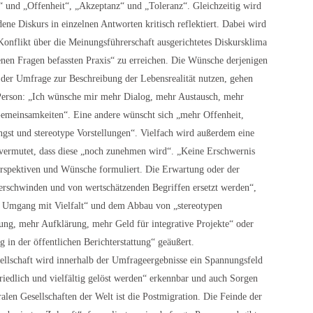
und „Offenheit“, „Akzeptanz“ und „Toleranz“. Gleichzeitig wird
ene Diskurs in einzelnen Antworten kritisch reflektiert. Dabei wird
Konflikt über die Meinungsführerschaft ausgerichtetes Diskursklima
enen Fragen befassten Praxis“ zu erreichen. Die Wünsche derjenigen
der Umfrage zur Beschreibung der Lebensrealität nutzen, gehen
e Person: „Ich wünsche mir mehr Dialog, mehr Austausch, mehr
Gemeinsamkeiten“. Eine andere wünscht sich „mehr Offenheit,
gst und stereotype Vorstellungen“. Vielfach wird außerdem eine
e vermutet, dass diese „noch zunehmen wird“. „Keine Erschwernis
erspektiven und Wünsche formuliert. Die Erwartung oder der
erschwinden und von wertschätzenden Begriffen ersetzt werden“,
m Umgang mit Vielfalt“ und dem Abbau von „stereotypen
g, mehr Aufklärung, mehr Geld für integrative Projekte“ oder
 in der öffentlichen Berichterstattung“ geäußert.
ellschaft wird innerhalb der Umfrageergebnisse ein Spannungsfeld
riedlich und vielfältig gelöst werden“ erkennbar und auch Sorgen
alen Gesellschaften der Welt ist die Postmigration. Die Feinde der