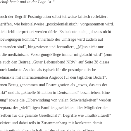
haft bereit und in der Lage ist.“
ch der Begriff Postmigration selbst teilweise kritisch reflektiert
iffen, wie beispielsweise „postkolonialistisch“ vorgenommen wird.
cht fehlinterpretiert werden dürfe. Es bedeute nicht, „dass es nicht
ngsbewegungen kommt.“ Innerhalb der Umfrage wird zudem auf
ntstanden sind“, hingewiesen und formuliert, „[d]ass nicht nur
h die medizinische Versorgung/Pflege immer mitgedacht wird“ (zum
ehe auch den Beitrag „Guter Lebensabend NRW“ auf Seite 38 dieses
ch konkrete Aspekte als typisch für die postmigrantische
telmärkte mit internationalem Angebot für den täglichen Bedarf“.
ionen Bezug genommen und Postmigration als „etwas, das aus der
kt“ und als „aktuelle Situation in Deutschland“ beschrieben. Eine
rung“ sowie die „Überwindung von vielen Schwierigkeiten“ werden
zeptanz der „vielfältigen Familiengeschichten aller Mitglieder der
elben für die gesamte Gesellschaft“. Begriffe wie „multikulturell“
lektiert und dabei teils in Zusammenhang mit konkreten damit
igrantische Gesellschaft auf der einen Seite als „offene