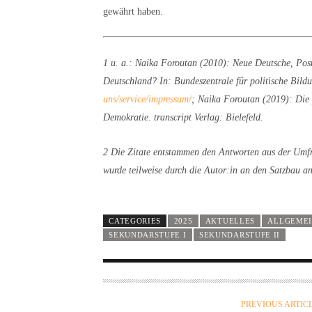
gewährt haben.
1 u. a.: Naika Foroutan (2010): Neue Deutsche, Pos
Deutschland? In: Bundeszentrale für politische Bild
uns/service/impressum/
; Naika Foroutan (2019): Die 
Demokratie. transcript Verlag: Bielefeld.
2 Die Zitate entstammen den Antworten aus der Umfr
wurde teilweise durch die Autor:in an den Satzbau an
CATEGORIES
2025
AKTUELLES
ALLGEME
SEKUNDARSTUFE I
SEKUNDARSTUFE II
PREVIOUS ARTIC