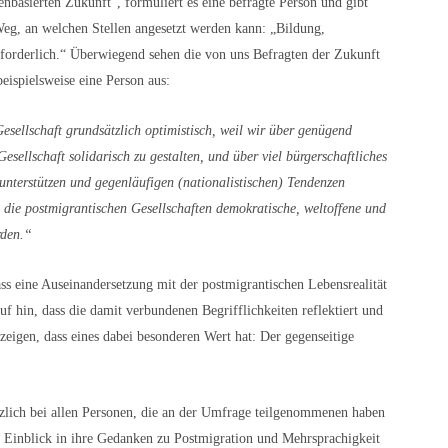
nbasierten Zukunft“, formuliert es eine befragte Person und gibt
Weg, an welchen Stellen angesetzt werden kann: „Bildung,
forderlich.“ Überwiegend sehen die von uns Befragten der Zukunft
beispielsweise eine Person aus:
esellschaft grundsätzlich optimistisch, weil wir über genügend
sellschaft solidarisch zu gestalten, und über viel bürgerschaftliches
nterstützen und gegenläufigen (nationalistischen) Tendenzen
 die postmigrantischen Gesellschaften demokratische, weltoffene und
rden.“
s eine Auseinandersetzung mit der postmigrantischen Lebensrealität
auf hin, dass die damit verbundenen Begrifflichkeiten reflektiert und
zeigen, dass eines dabei besonderen Wert hat: Der gegenseitige
zlich bei allen Personen, die an der Umfrage teilgenommenen haben
n Einblick in ihre Gedanken zu Postmigration und Mehrsprachigkeit