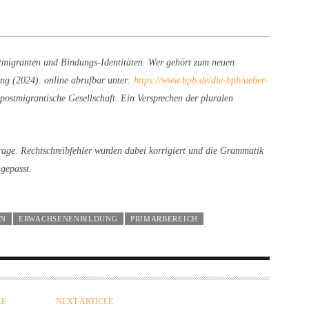
tmigranten und Bindungs-Identitäten. Wer gehört zum neuen
ung (2024). online abrufbar unter:
https://www.bpb.de/die-bpb/ueber-
postmigrantische Gesellschaft. Ein Versprechen der pluralen
age. Rechtschreibfehler wurden dabei korrigiert und die Grammatik
gepasst.
IN
ERWACHSENENBILDUNG
PRIMARBEREICH
LE
NEXT ARTICLE