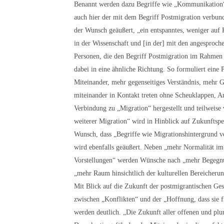
Benannt werden dazu Begriffe wie „Kommunikation“ 
auch hier der mit dem Begriff Postmigration verbund
der Wunsch geäußert, „ein entspanntes, weniger auf 
in der Wissenschaft und [in der] mit den angesproch
Personen, die den Begriff Postmigration im Rahmen 
dabei in eine ähnliche Richtung. So formuliert ein
Miteinander, mehr gegenseitiges Verständnis, mehr 
miteinander in Kontakt treten ohne Scheuklappen, An
Verbindung zu „Migration“ hergestellt und teilweis
weiterer Migration“ wird in Hinblick auf Zukunftsp
Wunsch, dass „Begriffe wie Migrationshintergrund v
wird ebenfalls geäußert. Neben „mehr Normalität i
Vorstellungen“ werden Wünsche nach „mehr Begegnun
„mehr Raum hinsichtlich der kulturellen Bereicherung
Mit Blick auf die Zukunft der postmigrantischen Ges
zwischen „Konflikten“ und der „Hoffnung, dass sie f
werden deutlich. „Die Zukunft aller offenen und plur