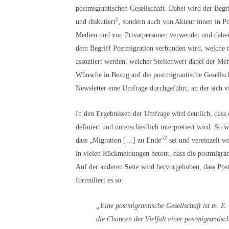
postmigrantischen Gesellschaft. Dabei wird der Begri
1
und diskutiert
, sondern auch von Akteur:innen in Po
Medien und von Privatpersonen verwendet und dabei 
dem Begriff Postmigration verbunden wird, welche t
assoziiert werden, welcher Stellenwert dabei der M
Wünsche in Bezug auf die postmigrantische Gesells
Newsletter eine Umfrage durchgeführt, an der sich v
In den Ergebnissen der Umfrage wird deutlich, dass d
definiert und unterschiedlich interpretiert wird. So 
2
dass „Migration […] zu Ende“
sei und vereinzelt wi
in vielen Rückmeldungen betont, dass die postmigrant
Auf der anderen Seite wird hervorgehoben, dass Post
formuliert es so:
„Eine postmigrantische Gesellschaft ist m. E.
die Chancen der Vielfalt einer postmigrantisc