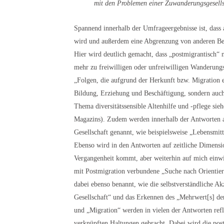
mit den Problemen einer Zuwanderungsgesellsc
Spannend innerhalb der Umfrageergebnisse ist, dass au
wird und außerdem eine Abgrenzung von anderen Begr
Hier wird deutlich gemacht, dass „postmigrantisch“ ni
mehr zu freiwilligen oder unfreiwilligen Wanderu
„Folgen, die aufgrund der Herkunft bzw. Migration e
Bildung, Erziehung und Beschäftigung, sondern auc
Thema diversitätssensible Altenhilfe und -pflege si
Magazins). Zudem werden innerhalb der Antworten au
Gesellschaft genannt, wie beispielsweise „Lebensmit
Ebenso wird in den Antworten auf zeitliche Dimens
Vergangenheit kommt, aber weiterhin auf mich einwir
mit Postmigration verbundene „Suche nach Orientie
dabei ebenso benannt, wie die selbstverständliche Ak
Gesellschaft“ und das Erkennen des „Mehrwert[s] ders
und „Migration“ werden in vielen der Antworten ref
verknüpften Haltungen gebracht. Dabei wird die postm