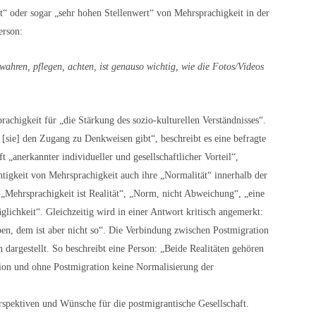
t“ oder sogar „sehr hohen Stellenwert“ von Mehrsprachigkeit in der
erson:
ahren, pflegen, achten, ist genauso wichtig, wie die Fotos/Videos
chigkeit für „die Stärkung des sozio-kulturellen Verständnisses“.
 [sie] den Zugang zu Denkweisen gibt“, beschreibt es eine befragte
t „anerkannter individueller und gesellschaftlicher Vorteil“,
htigkeit von Mehrsprachigkeit auch ihre „Normalität“ innerhalb der
 „Mehrsprachigkeit ist Realität“, „Norm, nicht Abweichung“, „eine
äglichkeit“. Gleichzeitig wird in einer Antwort kritisch angemerkt:
ben, dem ist aber nicht so“. Die Verbindung zwischen Postmigration
dargestellt. So beschreibt eine Person: „Beide Realitäten gehören
on und ohne Postmigration keine Normalisierung der
rspektiven und Wünsche für die postmigrantische Gesellschaft.