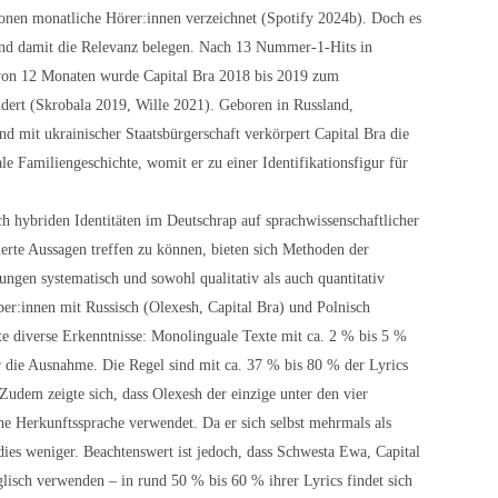
ionen monatliche Hörer:innen verzeichnet (Spotify 2024b). Doch es
 und damit die Relevanz belegen. Nach 13 Nummer-1-Hits in
 von 12 Monaten wurde Capital Bra 2018 bis 2019 zum
ndert (Skrobala 2019, Wille 2021). Geboren in Russland,
d mit ukrainischer Staatsbürgerschaft verkörpert Capital Bra die
le Familiengeschichte, womit er zu einer Identifikationsfigur für
h hybriden Identitäten im Deutschrap auf sprachwissenschaftlicher
erte Aussagen treffen zu können, bieten sich Methoden der
gen systematisch und sowohl qualitativ als auch quantitativ
per:innen mit Russisch (Olexesh, Capital Bra) und Polnisch
e diverse Erkenntnisse: Monolinguale Texte mit ca. 2 % bis 5 %
r die Ausnahme. Die Regel sind mit ca. 37 % bis 80 % der Lyrics
udem zeigte sich, dass Olexesh der einzige unter den vier
sche Herkunftssprache verwendet. Da er sich selbst mehrmals als
ies weniger. Beachtenswert ist jedoch, dass Schwesta Ewa, Capital
glisch verwenden – in rund 50 % bis 60 % ihrer Lyrics findet sich