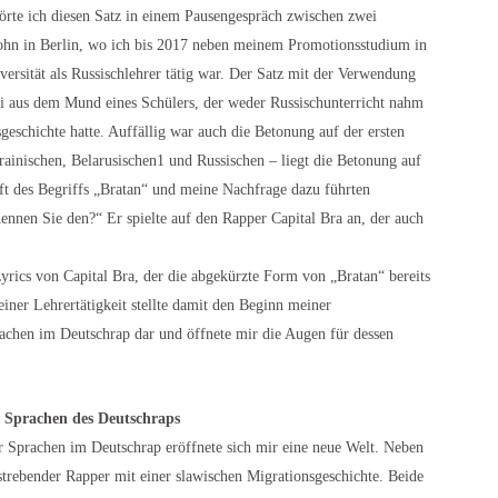
örte ich diesen Satz in einem Pausengespräch zwischen zwei
n in Berlin, wo ich bis 2017 neben meinem Promotionsstudium in
rsität als Russischlehrer tätig war. Der Satz mit der Verwendung
bei aus dem Mund eines Schülers, der weder Russischunterricht nahm
sgeschichte hatte. Auffällig war auch die Betonung auf der ersten
ainischen, Belarusischen1 und Russischen – liegt die Betonung auf
ft des Begriffs „Bratan“ und meine Nachfrage dazu führten
Kennen Sie den?“ Er spielte auf den Rapper Capital Bra an, der auch
yrics von Capital Bra, der die abgekürzte Form von „Bratan“ bereits
iner Lehrertätigkeit stellte damit den Beginn meiner
achen im Deutschrap dar und öffnete mir die Augen für dessen
e Sprachen des Deutschraps
r Sprachen im Deutschrap eröffnete sich mir eine neue Welt. Neben
fstrebender Rapper mit einer slawischen Migrationsgeschichte. Beide