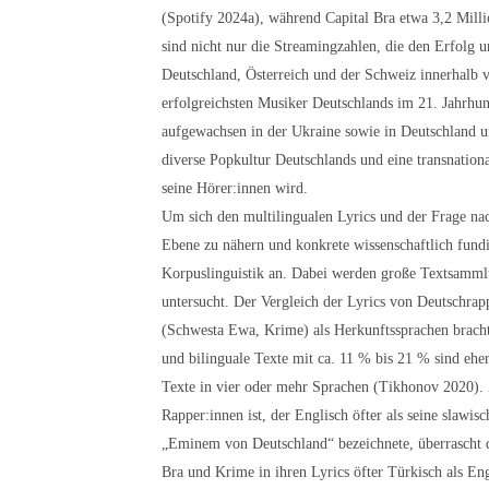
(Spotify 2024a), während Capital Bra etwa 3,2 Mill
sind nicht nur die Streamingzahlen, die den Erfolg
Deutschland, Österreich und der Schweiz innerhalb
erfolgreichsten Musiker Deutschlands im 21. Jahrhu
aufgewachsen in der Ukraine sowie in Deutschland un
diverse Popkultur Deutschlands und eine transnationa
seine Hörer:innen wird.
Um sich den multilingualen Lyrics und der Frage nac
Ebene zu nähern und konkrete wissenschaftlich fundi
Korpuslinguistik an. Dabei werden große Textsammlun
untersucht. Der Vergleich der Lyrics von Deutschrap
(Schwesta Ewa, Krime) als Herkunftssprachen bracht
und bilinguale Texte mit ca. 11 % bis 21 % sind ehe
Texte in vier oder mehr Sprachen (Tikhonov 2020). Z
Rapper:innen ist, der Englisch öfter als seine slawi
„Eminem von Deutschland“ bezeichnete, überrascht d
Bra und Krime in ihren Lyrics öfter Türkisch als En