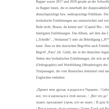
Rapper waren 2017 und 2018 gerade an der Schwelle
zu Rapper:innen, die es innerhalb der diasporaähnlic
deutschsprachige bzw. mehrsprachige Publikum. Die B
lexikalische Entlehnungen aus ostslawischen und wei
Rede nicht, Bratan, du kennst uns“ (Capital Bra – Int
häufigsten Entlehnungen. Das Album, auf dem das Li
(„Scheiße“, „Verdammt“) oder als Beleidigung („H**
kann. Dass zu den slawischen Begriffen auch Entleh
Begriff „Para“ (dt. Geld), der in der deutschen Jug
Neben den lexikalischen Entlehnungen, die sich an d
(Orthographie) und Wortbildung (Morphologie) des 
Textpassagen, die vom Russischen dominiert sind un
Englischen enthalten:
„Привет мои друзья, я родился в Украине, / Сейч
всё, что я научилься в этой жизне, / „Вот это да
знают, просыпают утром, кто не знает, / В душ бл
/ Вот в начале, чё ты паришь,/ Erster Track auf Rus