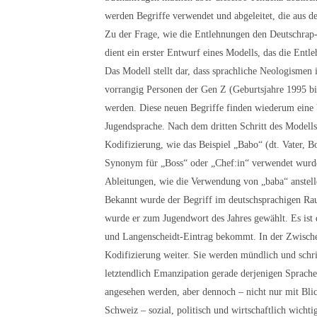
werden Begriffe verwendet und abgeleitet, die aus 
Zu der Frage, wie die Entlehnungen den Deutschrap-
dient ein erster Entwurf eines Modells, das die Entl
Das Modell stellt dar, dass sprachliche Neologismen
vorrangig Personen der Gen Z (Geburtsjahre 1995 bi
werden. Diese neuen Begriffe finden wiederum eine 
Jugendsprache. Nach dem dritten Schritt des Modells
Kodifizierung, wie das Beispiel „Babo“ (dt. Vater, B
Synonym für „Boss“ oder „Chef:in“ verwendet wurde 
Ableitungen, wie die Verwendung von „baba“ anstelle 
Bekannt wurde der Begriff im deutschsprachigen Ra
wurde er zum Jugendwort des Jahres gewählt. Es ist
und Langenscheidt-Eintrag bekommt. In der Zwische
Kodifizierung weiter. Sie werden mündlich und schri
letztendlich Emanzipation gerade derjenigen Sprachen
angesehen werden, aber dennoch – nicht nur mit Blic
Schweiz – sozial, politisch und wirtschaftlich wichtig