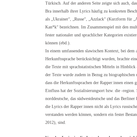
Türkisch. Auf der anderen Seite zeigte sich auch, da
Bra innerhalb ihrer Lyrics häufig zu konkreten Beschr
als „Ukrainer“, „Russe“, „Azzlack“ (Kurzform für „A
Kan*k“ bezeichnen. Im Zusammenspiel mit den multili
fester nationaler und sprachlicher Kategorien existi
können (ebd.).
In einem umfassenden slawischen Kontext, bei dem a
Herkunftssprache berücksichtigt wurden, brachte ei
die Texte mit sprachstatistischen Mitteln in Hinblick 
der Texte wurde zudem in Bezug zu biographischen un
dass die Herkunftssprachen der Rapper:innen einen ge
Einfluss hat der Sozialisierungsort bzw. die -region. 
norddeutsche, das südwestdeutsche und das Berliner
die Lyrics der Rapper:innen nicht als Lyrics russisch
verstanden werden können, sondern ein fester Bestan
2012), sind.