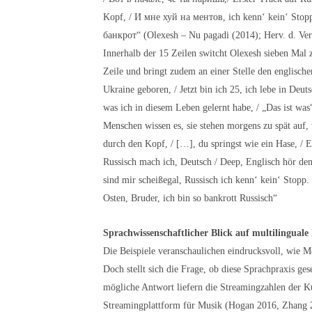
Kopf, / И мне хуй на ментов, ich kenn‘ kein‘ Stop
банкрот“ (Olexesh – Nu pagadi (2014); Herv. d. Ver
Innerhalb der 15 Zeilen switcht Olexesh sieben Mal
Zeile und bringt zudem an einer Stelle den englisch
Ukraine geboren, / Jetzt bin ich 25, ich lebe in Deuts
was ich in diesem Leben gelernt habe, / „Das ist was“
Menschen wissen es, sie stehen morgens zu spät auf,
durch den Kopf, / […], du springst wie ein Hase, / E
Russisch mach ich, Deutsch / Deep, Englisch hör de
sind mir scheißegal, Russisch ich kenn‘ kein‘ Stopp
Osten, Bruder, ich bin so bankrott Russisch“
Sprachwissenschaftlicher Blick auf multilinguale
Die Beispiele veranschaulichen eindrucksvoll, wie 
Doch stellt sich die Frage, ob diese Sprachpraxis ges
mögliche Antwort liefern die Streamingzahlen der Kü
Streamingplattform für Musik (Hogan 2016, Zhang 2