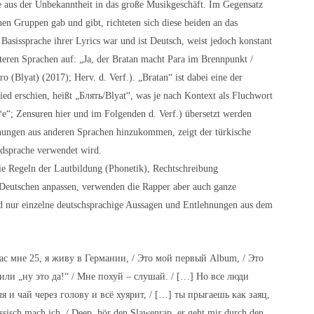
 aus der Unbekanntheit in das große Musikgeschäft. Im Gegensatz
hen Gruppen gab und gibt, richteten sich diese beiden an das
asissprache ihrer Lyrics war und ist Deutsch, weist jedoch konstant
teren Sprachen auf: „Ja, der Bratan macht Para im Brennpunkt /
ro (Blyat) (2017); Herv. d. Verf.). „Bratan“ ist dabei eine der
ed erschien, heißt „Блять/Blyat“, was je nach Kontext als Fluchwort
e“; Zensuren hier und im Folgenden d. Verf.) übersetzt werden
nungen aus anderen Sprachen hinzukommen, zeigt der türkische
endsprache verwendet wird.
ie Regeln der Lautbildung (Phonetik), Rechtschreibung
Deutschen anpassen, verwenden die Rapper aber auch ganze
d nur einzelne deutschsprachige Aussagen und Entlehnungen aus dem
ас мне 25, я живу в Германии, / Это мой первый Album, / Это
“ или „ну это да!“ / Мне похуй – слушай. / […] Но все люди
я и чай через голову и всё хуярит, / […] ты прыгаешь как заяц,
sisch mach ich, / Deep, hör den Slawenrap, er geht mir durch den