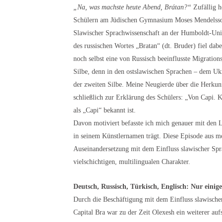
„Na, was machste heute Abend, Brátan?“
Zufällig h
Schülern am Jüdischen Gymnasium Moses Mendelssoh
Slawischer Sprachwissenschaft an der Humboldt-Unive
des russischen Wortes „Bratan“ (dt. Bruder) fiel da
noch selbst eine von Russisch beeinflusste Migration
Silbe, denn in den ostslawischen Sprachen – dem Ukr
der zweiten Silbe. Meine Neugierde über die Herkun
schließlich zur Erklärung des Schülers: „Von Capi. 
als „Capi“ bekannt ist.
Davon motiviert befasste ich mich genauer mit den L
in seinem Künstlernamen trägt. Diese Episode aus me
Auseinandersetzung mit dem Einfluss slawischer Spr
vielschichtigen, multilingualen Charakter.
Deutsch, Russisch, Türkisch, Englisch: Nur einig
Durch die Beschäftigung mit dem Einfluss slawische
Capital Bra war zu der Zeit Olexesh ein weiterer au