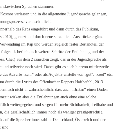
den slawischen Sprachen stammen.
Kosmos verlassen und in die allgemeine Jugendsprache gelangen,
ehnungsprozesse veranschaulicht:
 innerhalb des Raps eingeführt und dann durch das Publikum,
s 2010), genutzt und durch neue sprachliche Ausdrücke ergänzt
Verwendung im Rap und werden zugleich fester Bestandteil der
 folgen sicherlich auch weitere Schritte der Entlehnung und der
oss, Chef) aus dem Zazaischen zeigt, das in der Jugendsprache als
und teilweise noch wird. Dabei gibt es auch hiervon mittlerweile
des Adverbs „sehr“ oder als Adjektiv anstelle von „gut“, „cool“ etc.
um durch die Lyrics des Offenbacher Rappers Haftbefehl, 2013
 demnach nicht unwahrscheinlich, dass auch „Bratan“ einen Duden-
nzeit wirken aber die Entlehnungen auch ohne eine solche
ftlich weitergegeben und sorgen für mehr Sichtbarkeit, Teilhabe und
, die gesellschaftlich immer noch als weniger prestigeträchtig
k auf die Sprecher:innenzahl in Deutschland, Österreich und der
 sind.