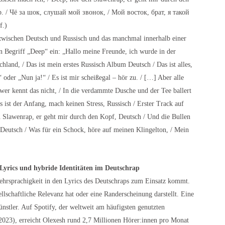
p. / Чё за шок, слушай мой звонок, / Мой восток, брат, я такой
f.)
 zwischen Deutsch und Russisch und das manchmal innerhalb einer
en Begriff „Deep“ ein: „Hallo meine Freunde, ich wurde in der
chland, / Das ist mein erstes Russisch Album Deutsch / Das ist alles,
 oder „Nun ja!“ / Es ist mir scheißegal – hör zu. / […] Aber alle
 wer kennt das nicht, / In die verdammte Dusche und der Tee ballert
s ist der Anfang, mach keinen Stress, Russisch / Erster Track auf
n Slawenrap, er geht mir durch den Kopf, Deutsch / Und die Bullen
. Deutsch / Was für ein Schock, höre auf meinen Klingelton, / Mein
 Lyrics und hybride Identitäten im Deutschrap
Mehrsprachigkeit in den Lyrics des Deutschraps zum Einsatz kommt.
ellschaftliche Relevanz hat oder eine Randerscheinung darstellt. Eine
nstler. Auf Spotify, der weltweit am häufigsten genutzten
023), erreicht Olexesh rund 2,7 Millionen Hörer:innen pro Monat