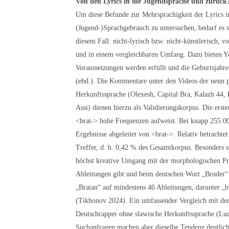
Von den Lyrics in die Jugendsprache und zurück
Um diese Befunde zur Mehrsprachigkeit der Lyrics in
(Jugend-)Sprachgebrauch zu untersuchen, bedarf es we
diesem Fall: nicht-lyrisch bzw. nicht-künstlerisch, v
und in einem vergleichbaren Umfang. Dazu bieten Y
Voraussetzungen werden erfüllt und die Geburtsjah
(ebd.). Die Kommentare unter den Videos der neun p
Herkunftssprache (Olexesh, Capital Bra, Kalazh 44
Assi) dienen hierzu als Validierungskorpus. Die erst
<brat-> hohe Frequenzen aufweist. Bei knapp 255.
Ergebnisse abgeleitet von <brat->. Relativ betracht
Treffer, d. h. 0,42 % des Gesamtkorpus. Besonders s
höchst kreative Umgang mit der morphologischen Pr
Ableitungen gibt und beim deutschen Wort „Bruder“
„Bratan“ auf mindestens 46 Ableitungen, darunter „br
(Tikhonov 2024). Ein umfassender Vergleich mit den
Deutschrapper ohne slawische Herkunftssprache (Luc
Suchanfragen machen aber dieselbe Tendenz deutlic