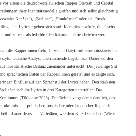
ss vor allem die deutsch-ostslawischen Rapper Olexesh und Capital
eibungen ihrer Identitätsmodelle greifen und sich selbst gleichzeitig
sozialer Kan*ke“), „Berliner“, „Frankfurter“ oder als „Russki
ngualen Lyrics ergeben sich somit Identitätsentwürfe, die abseits
eren und zurecht als hybride Identitätsmodelle beschrieben werden
uch die Rapper:innen Ćelo, Haze und Haiyti mit einer südslawischen
ne stylometrische Analyse überraschende Ergebnisse. Dabei wurden
auf ihre stilistische Distanz zueinander untersucht. Der jeweilige Stil
d sprachlichen Daten der Rapper:innen gesetzt und es zeigte sich,
ringen Einfluss auf den Sprachstil der Lyrics haben. Den stärksten
So ließen sich die Lyrics in drei Kategorien unterteilen: Das
 Kontinuum (Tikhonov 2023). Der Befund zeigt damit deutlich, dass
er, ukrainischer, polnischer, bosnischer oder kroatischer Rapper:innen
dteil urbaner deutscher Varietäten, wie dem Kiez-Deutschen (Wiese