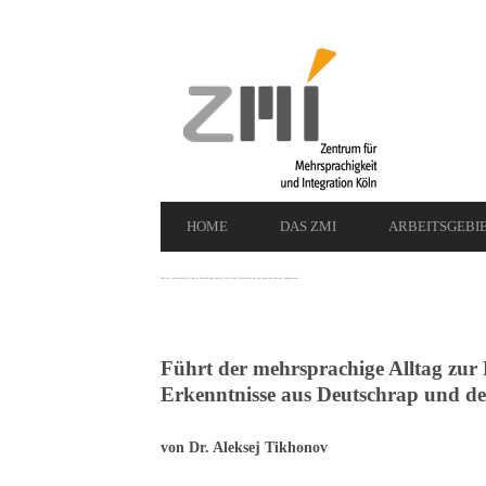
Secondary
Navigation
Primary
HOME
DAS ZMI
ARBEITSGEBI
Navigation
Führt der mehrsprachige Alltag zur Herausbildung hybrider Identitäten? Erkenntnisse aus Deutschrap und deutscher Jugendsprache
Führt der mehrsprachige Alltag zur
Erkenntnisse aus Deutschrap und d
von Dr. Aleksej Tikhonov