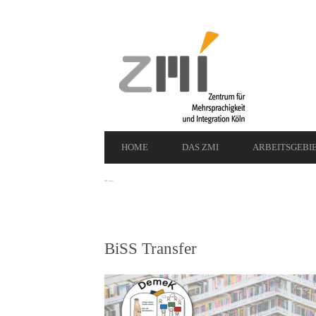
Secondary
Navigation
Primary
HOME
DAS ZMI
ARBEITSGEBI
Navigation
BiSS transfer
BiSS Transfer