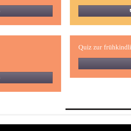
n
Quiz zur frühkindl
n