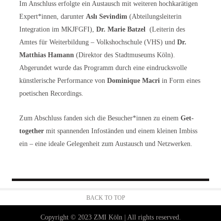
Im Anschluss erfolgte ein Austausch mit weiteren hochkarätigen
Expert*innen, darunter
Aslı Sevindim
(Abteilungsleiterin
Integration im MKJFGFI),
Dr. Marie Batzel
(Leiterin des
Amtes für Weiterbildung – Volkshochschule (VHS) und
Dr.
Matthias Hamann
(Direktor des Stadtmuseums Köln).
Abgerundet wurde das Programm durch eine eindrucksvolle
künstlerische Performance von
Dominique Macri
in Form eines
poetischen Recordings.
Zum Abschluss fanden sich die Besucher*innen zu einem
Get-
together
mit spannenden Infoständen und einem kleinen Imbiss
ein – eine ideale Gelegenheit zum Austausch und Netzwerken.
BACK TO TOP
Copyright © 2023 ZMI Köln | All rights reserved.