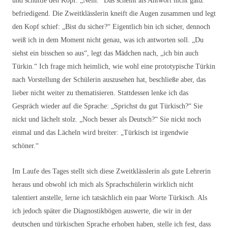
und schüttle den Kopf: „Nein.“ Das scheint als Antwort nicht ganz
befriedigend. Die Zweitklässlerin kneift die Augen zusammen und legt
den Kopf schief: „Bist du sicher?“ Eigentlich bin ich sicher, dennoch
weiß ich in dem Moment nicht genau, was ich antworten soll. „Du
siehst ein bisschen so aus“, legt das Mädchen nach, „ich bin auch
Türkin.“ Ich frage mich heimlich, wie wohl eine prototypische Türkin
nach Vorstellung der Schülerin auszusehen hat, beschließe aber, das
lieber nicht weiter zu thematisieren. Stattdessen lenke ich das
Gespräch wieder auf die Sprache: „Sprichst du gut Türkisch?“ Sie
nickt und lächelt stolz. „Noch besser als Deutsch?“ Sie nickt noch
einmal und das Lächeln wird breiter: „Türkisch ist irgendwie
schöner.“
Im Laufe des Tages stellt sich diese Zweitklässlerin als gute Lehrerin
heraus und obwohl ich mich als Sprachschülerin wirklich nicht
talentiert anstelle, lerne ich tatsächlich ein paar Worte Türkisch. Als
ich jedoch später die Diagnostikbögen auswerte, die wir in der
deutschen und türkischen Sprache erhoben haben, stelle ich fest, dass