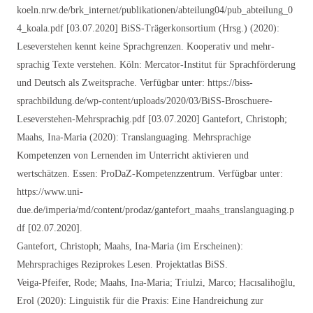
koeln.nrw.de/brk_internet/publikationen/abteilung04/pub_abteilung_0
4_koala.pdf [03.07.2020] BiSS-Trägerkonsortium (Hrsg.) (2020):
Leseverstehen kennt keine Sprachgrenzen. Kooperativ und mehr-
sprachig Texte verstehen. Köln: Mercator-Institut für Sprachförderung
und Deutsch als Zweitsprache. Verfügbar unter: https://biss-
sprachbildung.de/wp-content/uploads/2020/03/BiSS-Broschuere-
Leseverstehen-Mehrsprachig.pdf [03.07.2020] Gantefort, Christoph;
Maahs, Ina-Maria (2020): Translanguaging. Mehrsprachige
Kompetenzen von Lernenden im Unterricht aktivieren und
wertschätzen. Essen: ProDaZ-Kompetenzzentrum. Verfügbar unter:
https://www.uni-
due.de/imperia/md/content/prodaz/gantefort_maahs_translanguaging.p
df [02.07.2020].
Gantefort, Christoph; Maahs, Ina-Maria (im Erscheinen):
Mehrsprachiges Reziprokes Lesen. Projektatlas BiSS.
Veiga-Pfeifer, Rode; Maahs, Ina-Maria; Triulzi, Marco; Hacısalihoğlu,
Erol (2020): Linguistik für die Praxis: Eine Handreichung zur