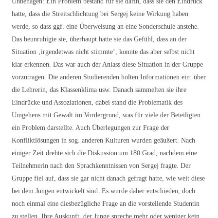
Unbehagen: Ein Problem bestand für sie darin, dass sie den Eindruck
hatte, dass die Streitschlichtung bei Sergej keine Wirkung haben
werde, so dass ggf. eine Überweisung an eine Sonderschule anstehe.
Das beunruhigte sie, überhaupt hatte sie das Gefühl, dass an der
Situation ‚irgendetwas nicht stimmte‘, konnte das aber selbst nicht
klar erkennen. Das war auch der Anlass diese Situation in der Gruppe
vorzutragen. Die anderen Studierenden holten Informationen ein: über
die Lehrerin, das Klassenklima usw. Danach sammelten sie ihre
Eindrücke und Assoziationen, dabei stand die Problematik des
Umgehens mit Gewalt im Vordergrund, was für viele der Beteiligten
ein Problem darstellte. Auch Überlegungen zur Frage der
Konfliktlösungen in sog. anderen Kulturen wurden geäußert. Nach
einiger Zeit drehte sich die Diskussion um 180 Grad, nachdem eine
Teilnehmerin nach den Sprachkenntnissen von Sergej fragte. Der
Gruppe fiel auf, dass sie gar nicht danach gefragt hatte, wie weit diese
bei dem Jungen entwickelt sind. Es wurde daher entschieden, doch
noch einmal eine diesbezügliche Frage an die vorstellende Studentin
zu stellen. Ihre Auskunft, der Junge spreche mehr oder weniger kein