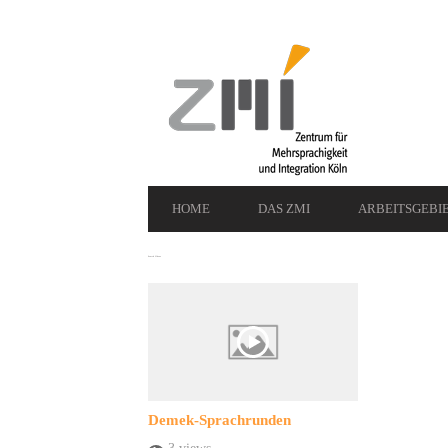
Secondary
Navigation
Primary
HOME
DAS ZMI
ARBEITSGEBI
Navigation
Search Videos
Demek-Sprachrunden