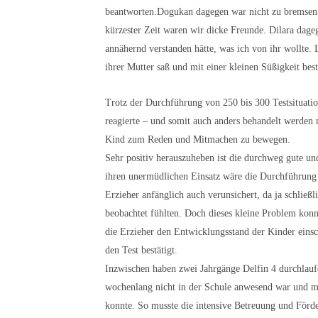
beantworten.Dogukan dagegen war nicht zu bremsen u
kürzester Zeit waren wir dicke Freunde. Dilara dag
annähernd verstanden hätte, was ich von ihr wollte.
ihrer Mutter saß und mit einer kleinen Süßigkeit be
Trotz der Durchführung von 250 bis 300 Testsituati
reagierte – und somit auch anders behandelt werden 
Kind zum Reden und Mitmachen zu bewegen.
Sehr positiv herauszuheben ist die durchweg gute u
ihren unermüdlichen Einsatz wäre die Durchführung 
Erzieher anfänglich auch verunsichert, da ja schließ
beobachtet fühlten. Doch dieses kleine Problem kon
die Erzieher den Entwicklungsstand der Kinder einsc
den Test bestätigt.
Inzwischen haben zwei Jahrgänge Delfin 4 durchlaufen
wochenlang nicht in der Schule anwesend war und me
konnte. So musste die intensive Betreuung und Förde