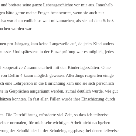
nd breitete seine ganze Lebensgeschichte vor mir aus. Innerhalb
egen hätte gerne meine Fragen beantwortet, wenn sie auch nur
 Lisa war dann endlich so weit mitzumachen, als sie auf dem Schoß
stochen worden war.
onen pro Jahrgang kam keine Langeweile auf, da jedes Kind anders
musste. Und spätestens in der Einzelprüfung war es möglich, jedes
nd kooperative Zusammenarbeit mit den Kindertagesstätten. Ohne
von Delfin 4 kaum möglich gewesen. Allerdings reagierten einige
lich eine Lehrperson in die Einrichtung kam und sie sich persönlich
nte in Gesprächen ausgeräumt werden, zumal deutlich wurde, wie gut
hätzen konnten. In fast allen Fällen wurde ihre Einschätzung durch
. Die Durchführung erforderte viel Zeit, so dass ich teilweise
iner normalen, für mich sehr wichtigen Arbeit nicht nachgehen
rung der Schulkinder in der Schuleingangsphase, bei denen teilweise