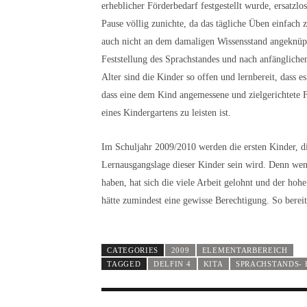
erheblicher Förderbedarf festgestellt wurde, ersatzl
Pause völlig zunichte, da das tägliche Üben einfach
auch nicht an dem damaligen Wissensstand angeknüpft
Feststellung des Sprachstandes und nach anfängliche
Alter sind die Kinder so offen und lernbereit, dass es 
dass eine dem Kind angemessene und zielgerichtete F
eines Kindergartens zu leisten ist.
Im Schuljahr 2009/2010 werden die ersten Kinder, di
Lernausgangslage dieser Kinder sein wird. Denn wenn
haben, hat sich die viele Arbeit gelohnt und der ho
hätte zumindest eine gewisse Berechtigung. So berei
CATEGORIES
2009
ELEMENTARBEREICH
TAGGED
DELFIN 4
KITA
SPRACHSTANDS- 